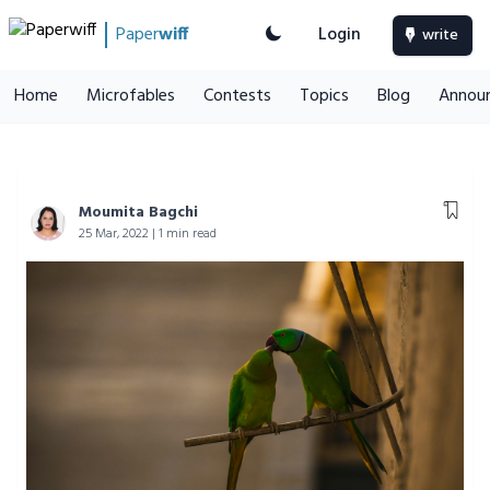
Paper
wiff
Login
write
Home
Microfables
Contests
Topics
Blog
Annou
Moumita Bagchi
25 Mar, 2022 | 1 min read