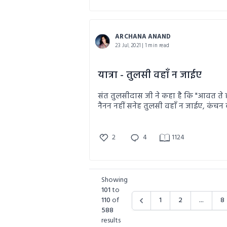
ARCHANA ANAND
23 Jul, 2021 | 1 min read
यात्रा - तुलसी वहाँ न जाईए
संत तुलसीदास जी ने कहा है कि "आवत ते ह
नैनन नहीं सनेह तुलसी वहाँ न जाईए, कंचन 
इन पंक्तियों का निहितार्थ जानने के लिए पढ़े
और स्वयं तय करें ?
2
4
1124
Showing
101
to
110
of
1
2
...
8
588
results