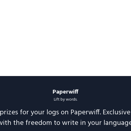
Paperwiff
Lift by words.
prizes for your logs on Paperwiff. Exclusiv
with the freedom to write in your language