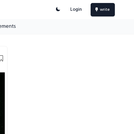
Login
write
ements