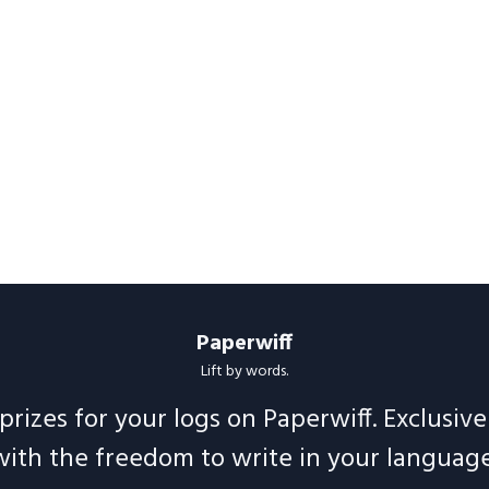
Paperwiff
Lift by words.
prizes for your logs on Paperwiff. Exclusiv
with the freedom to write in your language