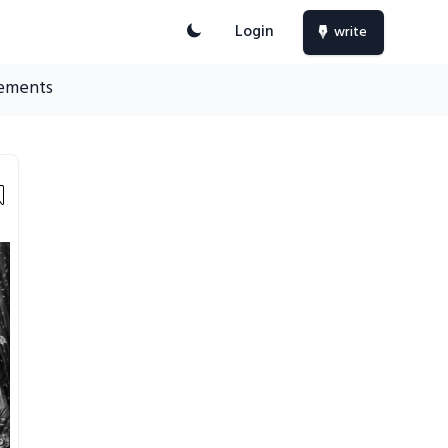
Login
write
ements