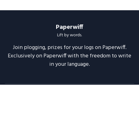
Paperwiff
Lift by words.
Join plogging, prizes for your logs on Paperwiff.
Exclusively on Paperwiff with the freedom to write
in your language.
Follow us
About
Support
Legal
Blog
Announcements
Release Notes