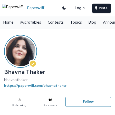
Paper
wiff
Login
write
Home
Microfables
Contests
Topics
Blog
Annou
Bhavna Thaker
bhavnathaker
https://paperwiff.com/bhavnathaker
3
16
Follow
Following
Followers