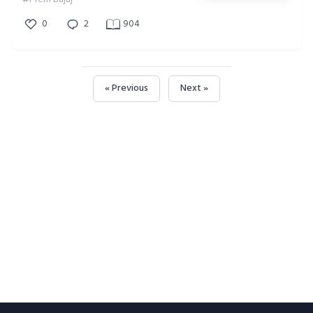
0
2
904
« Previous
Next »