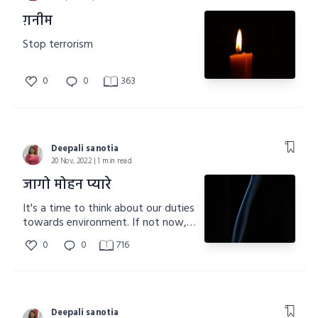
ग़नीम
Stop terrorism
0
0
363
Deepali sanotia
20 Nov, 2022 | 1 min read
जागो मोहन प्यारे
It's a time to think about our duties
towards environment. If not now,
when?
0
0
716
Deepali sanotia