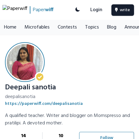
Paper
wiff
Login
write
Home
Microfables
Contests
Topics
Blog
Annou
Deepali sanotia
deepalisanotia
https://paperwiff.com/deepalisanotia
A qualified teacher. Writer and blogger on Momspresso and
pratilipi. A devoted mother.
14
10
Follow