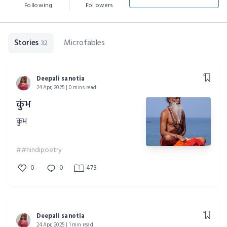
Following
Followers
Stories
Microfables
32
Deepali sanotia
24 Apr, 2025 | 0 mins read
कुंभ
कुंभ
##hindipoetry
0
0
473
Deepali sanotia
24 Apr, 2025 | 1 min read