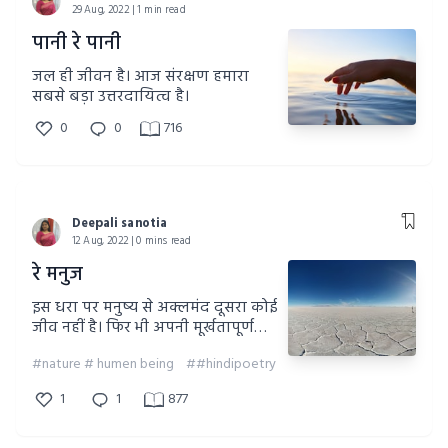
29 Aug, 2022 | 1 min read
पानी रे पानी
जल ही जीवन है। आज संरक्षण हमारा
सबसे बड़ा उत्तरदायित्व है।
0
0
716
Deepali sanotia
12 Aug, 2022 | 0 mins read
रे मनुज
इस धरा पर मनुष्य से अक्लमंद दूसरा कोई
जीव नहीं है। फिर भी अपनी मूर्खतापूर्ण
लालसा के वशीभूत होकर मनुष्य स्वयं को
#nature # humen being
##hindipoetry
मिले उपहार प्रकृति की अवहेलना करता
है।
1
1
877