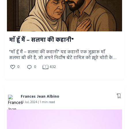
से निकली इंसानियत की पुकार है — यह दिखाती है कि सच्ची
शक्ति बंदूक में नहीं, माफ़ी में होती है।
माँ हूँ मैं – सलमा की कहानी"
"माँ हूँ मैं – सलमा की कहानी" यह कहानी एक जुझारू माँ
सलमा बी की है, जो अपने निर्दोष बेटे रामिज को झूठे चोरी के
आरोप से बचाने के लिए अकेले लड़ती है। बिना पैसे, बिना
0
0
432
सहारे, लेकिन सच्चाई और ममता के बल पर वह गवाह ढूंढती है,
सबूत इकट्ठा करती है और अंततः अपने बेटे को जेल से आज़ाद
कराती है। यह कहानी हर माँ के हौसले और हर बेगुनाह की
उम्मीद का प्रतीक है।
Frances Jean Albino
18 Jul, 2024 | 1 min read