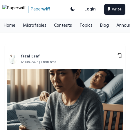
Paper
wiff
Login
write
Home
Microfables
Contests
Topics
Blog
Annou
fazal Esaf
12 Jun, 2025 | 1 min read