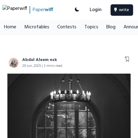
Paper
wiff
Login
write
Home
Microfables
Contests
Topics
Blog
Annou
Abdul Aleem nsk
29 Jun, 2025 | 3 mins read