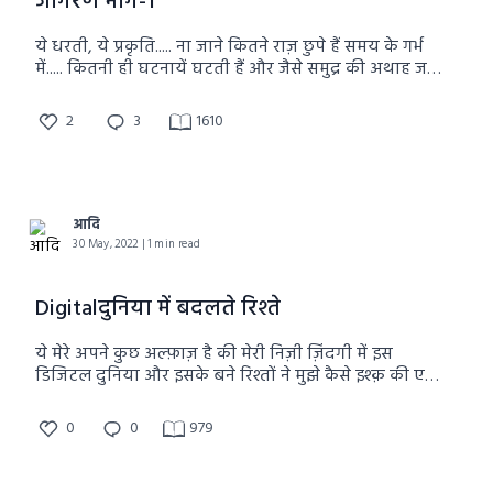
जागरण भाग-1
ये धरती, ये प्रकृति..... ना जाने कितने राज़ छुपे हैं समय के गर्भ
में..... कितनी ही घटनायें घटती हैं और जैसे समुद्र की अथाह जल
राशि में उठती-गिरती लहरों का लोप हो जाता है वैसे ही ये
घटनायें भी भूत काल के या इतिहास के पन्नों में हमेशा के लिए
2
3
1610
लोप जाती हैं..... पर क्या हो जब ऐसी ही किसी ऐतिहासिक
घटना के कारक..... दो व्यक्ति एक नए रूप, नए अवतार में फिर
से वर्तमान में एक-दूसरे के आमने-सामने आते हैं..... ये है ऐसी ही
एक कहानी .....कार्तिका और विराट की।
आदि
30 May, 2022 | 1 min read
Digitalदुनिया में बदलते रिश्ते
ये मेरे अपने कुछ अल्फ़ाज़ है की मेरी निज़ी ज़िंदगी में इस
डिजिटल दुनिया और इसके बने रिश्तों ने मुझे कैसे इश्क़ की एक
नई तालीम दी..!
0
0
979