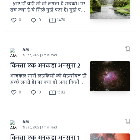
...भ्रम! हाँ यही तो वो लगता है सबको। पर
सच क्या है ये सिर्फ़ मुझे पता है। मुझे पता
है कि उसका इस दुनिया में होना उतना ही
0
0
1470
सच है जितना ये सच है कि रोज़ सूरज रोज़
निकलता और डूबता है...पर उसका सूरज
सदियों से अपने शिखर पर है, कभी डूबा
ही नहीं।
AM
19 Sep, 2022 | 1 min read
किस्सा एक अनकहा अनसुना 2
आजकल सारी ल़डकियों को बैडबाॅयज़ ही
अच्छे लगते हैं। पर क्या हो अगर किसी को
दि अल्टीमेट बैडबाॅय मिल जाये तो?!
0
0
1582
AM
19 Sep, 2022 | 1 min read
किस्सा एक अनकहा अनसुना 1