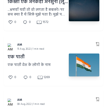
किस्सा एक अनकहा अनसुना (लूसिफ़र-एक प्रेम कहानी) (प्रस्तावना-1)
...भ्रम!हाँ यही तो वो लगता है सबको। पर
सच क्या है ये सिर्फ़ मुझे पता है। मुझे पता
है कि उसका इस दुनिया में होना उतना ही
0
0
1572
सच है जितना ये सच है कि रोज़ सूरज का
निकलना और डूबना...पर उसका सूरज
सदियों से अपने शिखर पर है, कभी डूबा
ही नहीं।
AM
15 Aug, 2022 | 1 min read
एक पाती
एक पाती देश के लोगों के नाम
0
0
1269
AM
08 Aug, 2022 | 1 min read