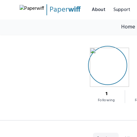
Paper
wiff
About
Support
Home
1
Following
F