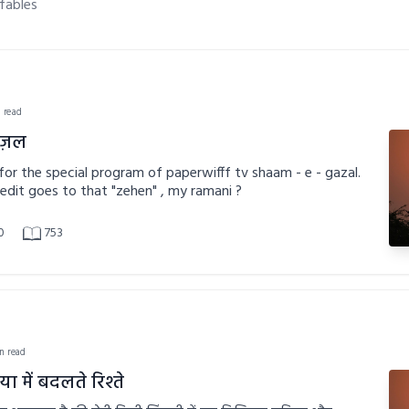
fables
n read
़ज़ल
 for the special program of paperwifff tv shaam - e - gazal.
edit goes to that "zehen" , my ramani ?
0
753
in read
या में बदलते रिश्ते