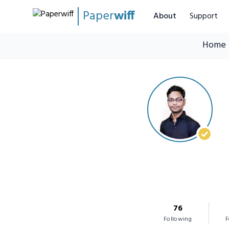
Paper
wiff
About
Support
Home
76
Following
F