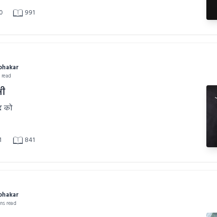
0
991
abhakar
n read
भी
द को
1
841
abhakar
ins read