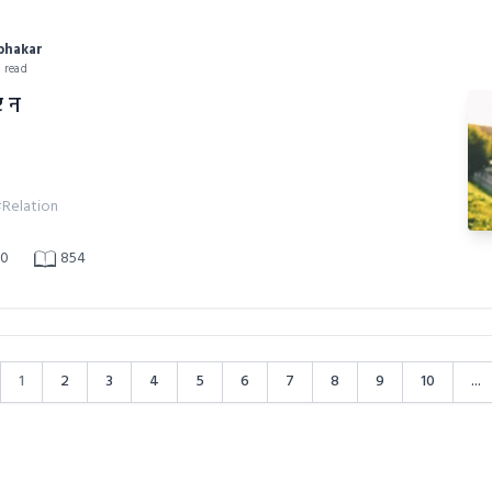
abhakar
n read
ए न
Relation
0
854
1
2
3
4
5
6
7
8
9
10
...