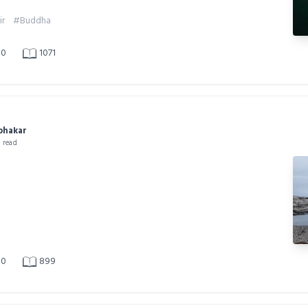
ir
#Buddha
0
1071
abhakar
n read
0
899