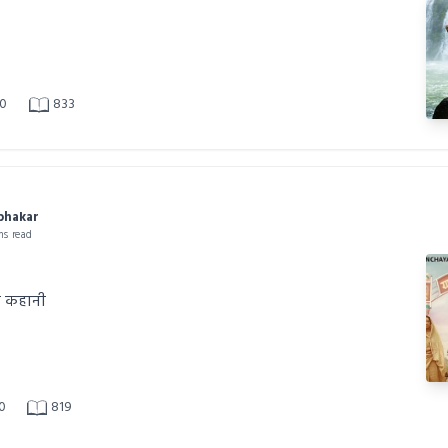
0
833
abhakar
ns read
ी कहानी
0
819