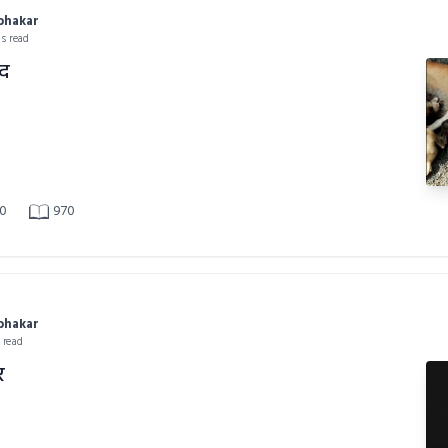
abhakar
ns read
ाद
0
970
abhakar
n read
र