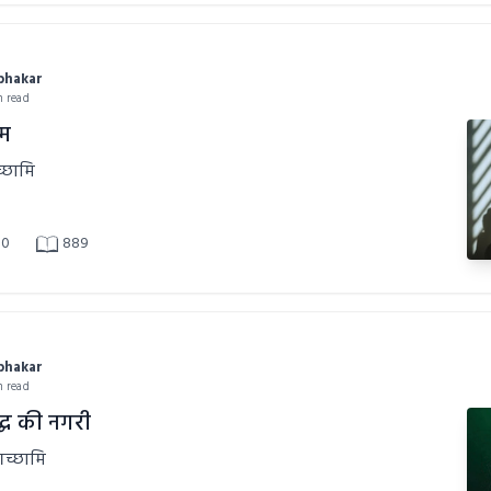
abhakar
n read
णम
च्छामि
0
889
abhakar
n read
द्ध की नगरी
गच्छामि