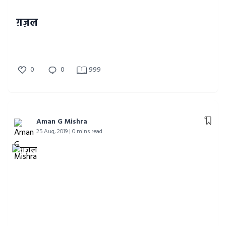
ग़ज़ल
0
0
999
Aman G Mishra
25 Aug, 2019 | 0 mins read