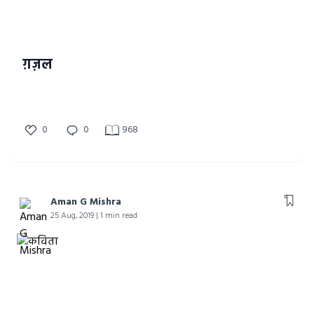
ग़ज़ल
0
0
968
Aman G Mishra
25 Aug, 2019 | 1 min read