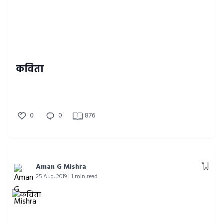
कविता
0
0
876
Aman G Mishra
25 Aug, 2019 | 1 min read