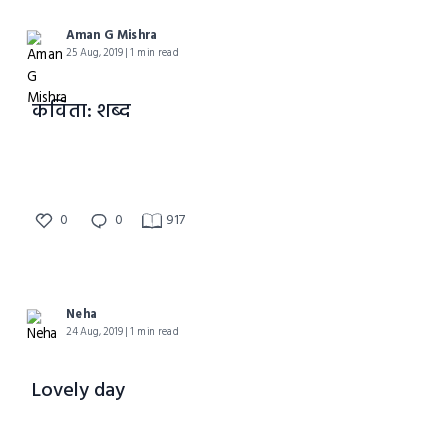
Aman G Mishra
25 Aug, 2019 | 1 min read
कविता: शब्द
0
0
917
Neha
24 Aug, 2019 | 1 min read
Lovely day