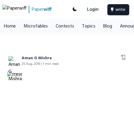
Paper
wiff
Login
write
Home
Microfables
Contests
Topics
Blog
Annou
Aman G Mishra
25 Aug, 2019 | 1 min read