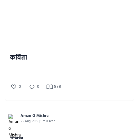
कविता
0
0
838
Aman G Mishra
25 Aug, 2019 | 1 min read