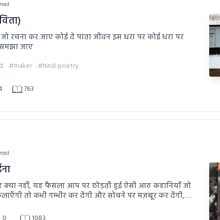
 read
विता)
जो रचना कर जाए कोई दे पाता जीवन इस धरा पर कोई धरा पर
 समझा जाए
d
#maker
#hindi poetry
4
763
 read
ना
र क्या नहीं, यह फैसला आप पर छोड़ती हुई ऐसी आठ कहानियाँ जो
ाएँगी तो कभी गम्भीर कर देंगी और सोचने पर मज़बूर कर देंगी,
यही जिंदगी का असल सच है।"
0
1083