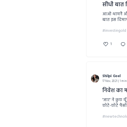
सीधी बात 
आओ थामनै और खुद नै स
बात इस दिमाग में। जब सूँ हरियाणा की तो हरियाणवी मे
आसानी तै बड़
#investingold
1
Shilpi Goel
17 Nov, 2021 | 1 min
निवेश का म
'जार' ने कुछ य
छोटे-छोटे पै
#newtechnol