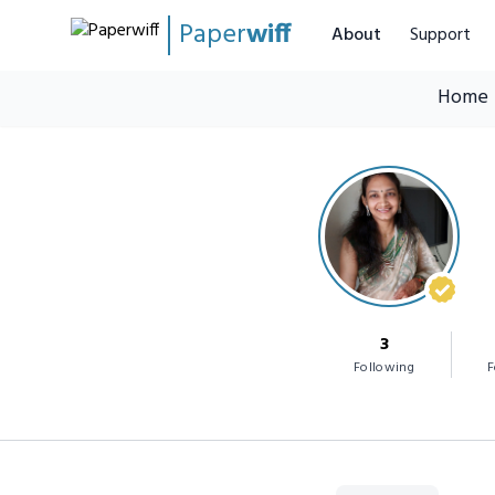
Paper
wiff
About
Support
Home
3
Following
F