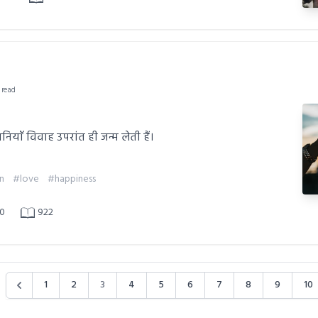
 read
ियाँ विवाह उपरांत ही जन्म लेती हैं।
n
#love
#happiness
0
922
1
2
3
4
5
6
7
8
9
10