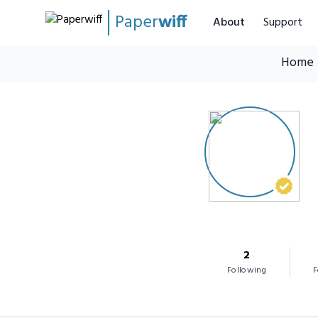
Paper
wiff
About
Support
Home
2
Following
F