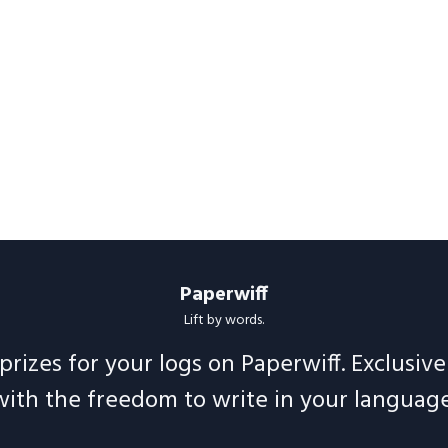
Paperwiff
Lift by words.
prizes for your logs on Paperwiff. Exclusiv
with the freedom to write in your language