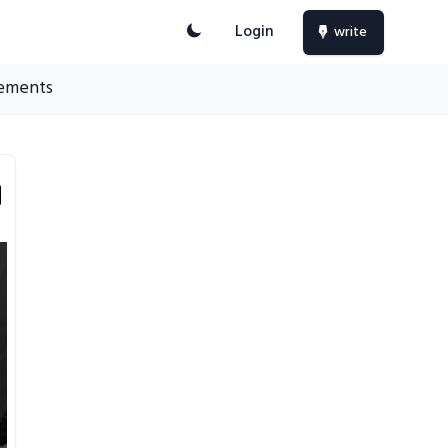
Login
write
ements