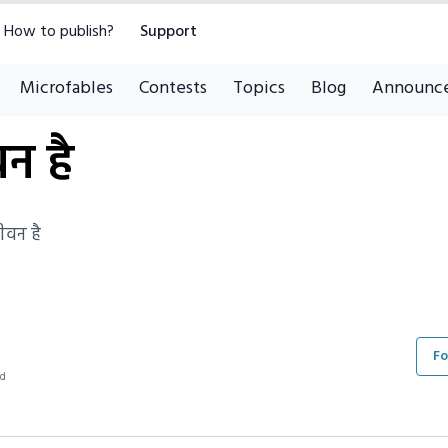
How to publish?
Support
Microfables
Contests
Topics
Blog
Announc
न है
ीवन है
Fo
ad