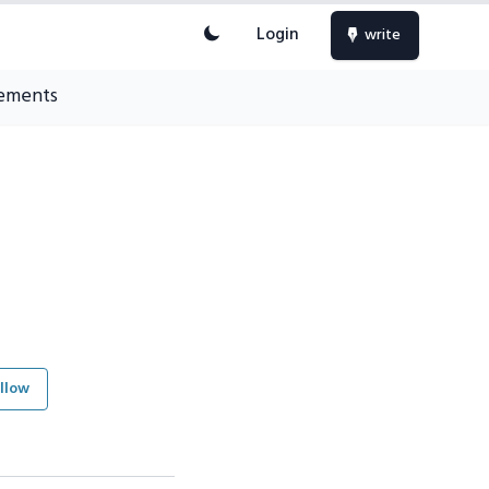
Login
write
ements
llow