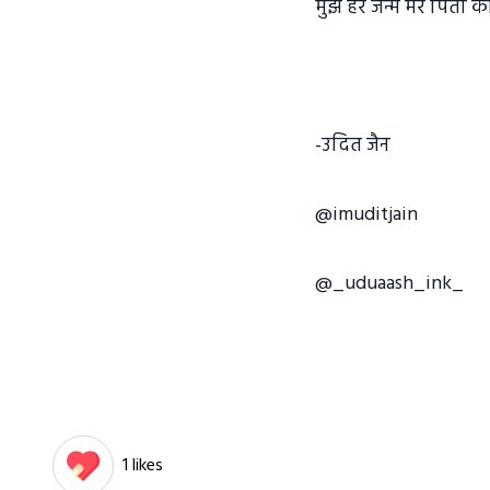
मुझे हर जन्म मेरे पिता 
-उदित जैन
@imuditjain
@_uduaash_ink_
1 likes