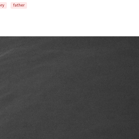
ory
father