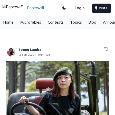
Paper
wiff
Login
write
Home
Microfables
Contests
Topics
Blog
Annou
Sonnu Lamba
12 Sep, 2020 | 1 min read