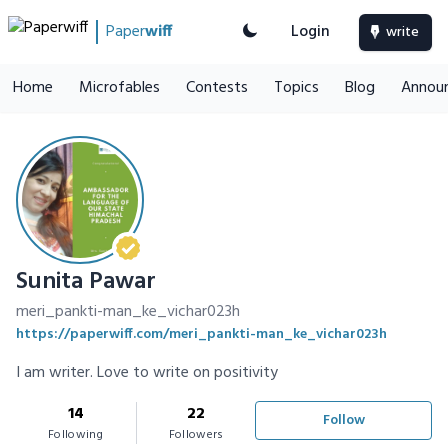
Paper
wiff
Login
write
Home
Microfables
Contests
Topics
Blog
Annou
Sunita Pawar
meri_pankti-man_ke_vichar023h
https://paperwiff.com/meri_pankti-man_ke_vichar023h
I am writer. Love to write on positivity
14
22
Follow
Following
Followers