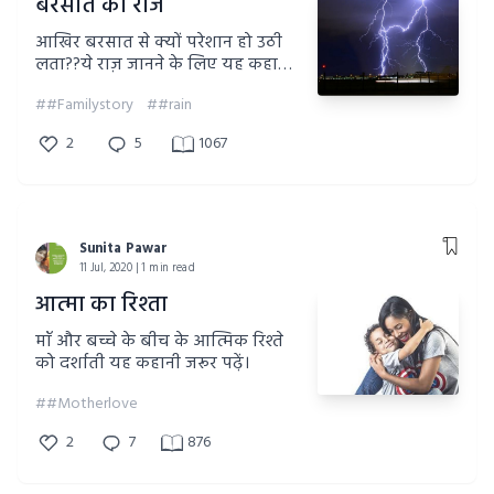
बरसात का राज
आखिर बरसात से क्यों परेशान हो उठी
लता??ये राज़ जानने के लिए यह कहानी
जरूर पढ़ें।
##Familystory
##rain
2
5
1067
Sunita Pawar
11 Jul, 2020 | 1 min read
आत्मा का रिश्ता
माँ और बच्चे के बीच के आत्मिक रिश्ते
को दर्शाती यह कहानी जरूर पढ़ें।
##Motherlove
2
7
876