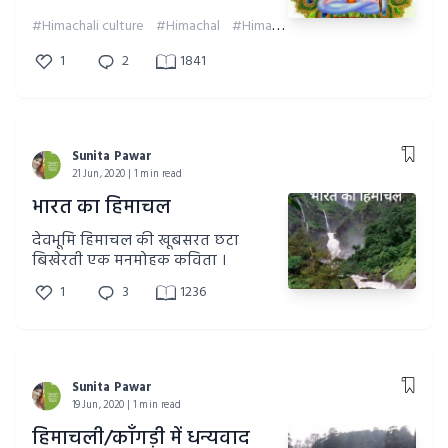
इस धरती पर विराजमान हैं और मैंने
#Himachali culture
#Himachal
#Himachal god
अनेकों बार उनके होने की अनुभूति की है।
1
2
1841
Sunita Pawar
21 Jun, 2020 | 1 min read
भारत का हिमाचल
देवभूमि हिमाचल की खूबसरत छटा
बिखेरती एक मनमोहक कविता ।
1
3
1236
Sunita Pawar
19 Jun, 2020 | 1 min read
हिमाचली/काँगड़ी में धन्यवाद