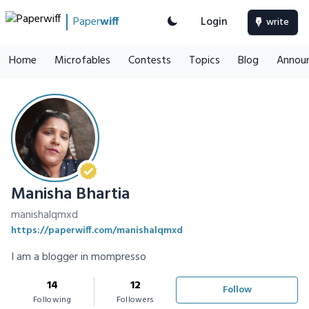
Paper
wiff
Login
write
Home
Microfables
Contests
Topics
Blog
Annou
Manisha Bhartia
manishalqmxd
https://paperwiff.com/manishalqmxd
I am a blogger in mompresso
14
12
Follow
Following
Followers