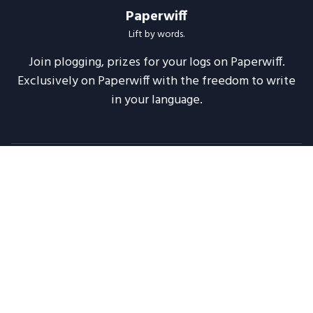
Paperwiff
Lift by words.
Join plogging, prizes for your logs on Paperwiff.
Exclusively on Paperwiff with the freedom to write
in your language.
Follow us
About
Support
Legal
Blog
Announcements
Release Notes
2020 -
2026
Paperwiff India | Made with ❤️