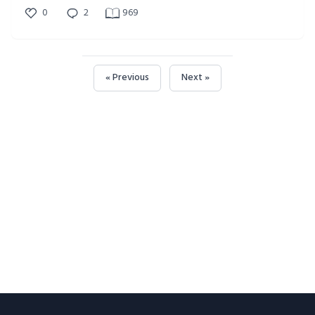
0
2
969
« Previous
Next »