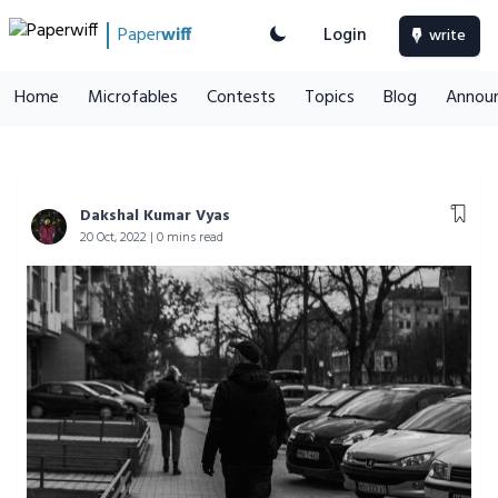
Paper
wiff
Login
write
Home
Microfables
Contests
Topics
Blog
Annou
Dakshal Kumar Vyas
20 Oct, 2022 | 0 mins read