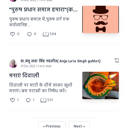
19 Nov, 2022 | 1 min read
"पुरुष प्रधान समाज हमारा"(कविता)
पुरूष प्रधान समाज में,पुरूष वर्ग एक
कर्तव्यनिष्ठ
पिता,बेटा,पति,भाई,दोस्त,दादा,नाना,जीजा,फूफा
0
0
594
जैसे मधुर रिश्तों में अपनी महत्ता और
डा.अंजु लता सिंह गहलौत( Anju Lata Singh gahlot)
21 Oct, 2022 | 1 min read
मनाएं दिवाली
दिवाली पर माटी के दीये जाकर खुशी
मनाएं। बम पटाखों का निषेध करें।
1
1
531
« Previous
Next »