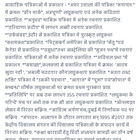
साप्ताहिक पत्रिकाओं में प्रकाशन - *अमर उजाला की पत्रिका "रूपायन "
में क्रमश: "ग्रीन मार्क", अन्नपूर्णा" लघुकथाएं एवं अनेक कविताएं
प्रकाशित. *"अनुभव" मासिक पत्रिका में अनेक रचनाएं प्रकाशित.
*"हरियाणा प्रदीप" में लगभग अस्सी रचनाएं प्रकाशित.
*"तर्कसंग्रह",इंदौर से प्रकाशित पत्रिका में पुरस्कृत लघुकथा
"कशमकश"प्रकाशित. *पिट्सबर्ग अमेरिका से प्रकाशित "सेतु "एवं
केनेडा से प्रकाशित *"वसुधा"तथा आस्ट्रेलिया की "सृजन पथ"में रचनाएं
प्रकाशित. पत्रिकाओं में अनेक रचनाएं प्रकाशित. *"अविचल प्रभा "में
प्रकाशन. *"समाज्ञा",कलकत्ता से प्रकाशित पत्रिका में क्रमशः 'आदम
खुदा नहीं ', 'असली मददगार कौन'लघुकथाएं प्रकाशित. *अंतरा शब्द
शक्ति" पत्रिका में "उसकी पहचान" , "आगाज" में "पूजा" एवं"सोपान" में
सम्बन्ध" शीर्षक लघुकथाओं पर क्रमशःप्रथम पुरस्कार प्राप्त.
*"प्रतिलिपि" पर अब तक लगभग 355 रचनाएं प्रकाशित. *लघुकथा के
परिन्दे' मंच पर अभी तक एक सौ आठ लघुकथाएं प्रकाशित. *ऑनलाइन
लेखन में निरंतर सक्रिय. *'साहित्य अर्पण'मंच,दुबई में निर्णायक पद पर
सक्रिय . *संपादन- अध्यापन के दौरान लगातार सन् 1995 से2017 तक
केंद्रीय विद्यालय संगठन की विद्यालय पत्रिकाओं के संपादन कार्य में
निरन्तर सक्रिय. *कक्षा बारहवीं हेतु हिंदी अध्ययन सामग्री का तीन वर्ष