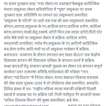
पर प्रथम पुरस्कार प्राप्त. "नया लेखन:नए दस्तखत"फेसबुक साहित्यिक
मंचपर लघुकथा लेखन प्रतियोगिता में "पूजा" लघुकथा पर प्रथम
पुरस्कार प्राप्त. प्रतिलिपि पर लगभग 85 लघुकथाएं प्रकाशित.
"लघुकथा के परिन्दें" पर अभी तक एक सौ आठ लघुकथाएं प्रकाशित.
सोपान,आगाज,लघुकथा के रंग,साहित्य सागर,साहित्य अर्पण, साहित्य
संगम,आगमन,पाखी,सेतु,उत्कर्ष, स्टोरी मिरर,दस लाइन स्टोरी,हिंदी डाॅट
काॅम जैसे मंचों पर लघुकथा लेखन में सक्रिय. साहित्य अर्पण,
ममतामयी तापसियां, पर्पल पेन,लघुकथा के रंग,आरिणी साहित्यिक
मंच,प्रेणा दर्पण आदि मंचों पर भी लघुकथा णलेखन में सक्रिय.
#संपादन- अध्यापन के दौरान लगातार सन् 1995 से2017 तक केंद्रीय
विद्यालय संगठन की विद्यालय पत्रिका के संपादन कार्य में सक्रिय.
कक्षा बारहवीं हेतु अध्ययन सामग्री पुस्तक का लेखन एवं संपादन संपूर्ण
कार्यभार वहन राजभाषा समिति,फरीदाबाद की पत्रिका "नगर
सौरभ","नई दिशाएं "में निरंतर लेखन. मानव संसाधन विकास मंत्रालय
की लेख संग्रह पुस्तक-2014 में दो दीर्घकाय लेख प्रकाशित. #संप्रति:-
विभिन्न संस्था में पद- "राष्ट्रीय महिला काव्य मंच"की दक्षिणी दिल्ली
इकाई में अध्यक्ष पद पर सक्रिय रही. निजी पंजीकृत गैर सरकारी संस्था
"प्रतिभा विकास मिशन" की मुख्य संचालिका. #ई-मेल -