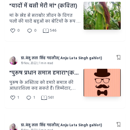
"यादों में बसी मेरी मां" (कविता)
मां के स्नेह से सराबोर जीवन के विगत
पलों की यादें बहुओं का बेटियों के रूप में
आगमन के बीते पल
0
0
546
डा.अंजु लता सिंह गहलौत( Anju Lata Singh gahlot)
19 Nov, 2022 | 1 min read
"पुरूष प्रधान समाज हमारा"(कविता)
पुरूष के अस्तित्व को हमारे समाज की
आधारशिला कह सकते हैं। जिम्मेदार,
रखवाला,रक्षक,मर्यादित व्यवहार वाला
1
1
561
और नारी का सहायक होता है।
डा.अंजु लता सिंह गहलौत( Anju Lata Singh gahlot)