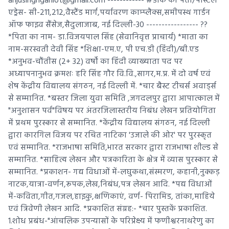
anjusinghgahlot@gmail.com ------------ #डाक का पता/पोस्टल
एड्रेस- सी-211,212,वैस्टैंड मार्ग,पर्यावरण काम्प्लैक्स,समीपस्थ गार्डन
ऑफ फाइव सैंसेज,सैदुलाजाब, नई दिल्ली-30 ----------------- ??
*पिता का नाम- डा.विजयपाल सिंह (सेवानिवृत्त प्राचार्य) *माता का
नाम-सरस्वती देवी सिंह *शिक्षा-एम.ए, पी एच.डी (हिंदी)/बी.एड
*अनुभव-चौंतीस (2+ 32) वर्षों का हिंदी व्याख्याता पद पर
अध्यापनानुभव क्रमशः हरि सिंह गौर वि.वि.,सागर,म.प्र. में दो वर्ष एवं
शेष केंद्रीय विद्यालय संगठन, नई दिल्ली में. *चार बैस्ट टीचर्स अवार्ड्स
से सम्मानित. *बस्तर जिला युवा समिति ,जगदलपुर द्वारा आपात्काल में
"अनुशासन पर्व"विषय पर अंतरजिलास्तरीय निबंध लेखन प्रतियोगिता
में प्रथम पुरस्कार से सम्मानित. *केंद्रीय विद्यालय संगठन, नई दिल्ली
द्वारा कारगिल विजय पर रचित नाटिका 'उजाले की ओर' पर पुरस्कृत
एवं सम्मानित. *राजभाषा समिति,भारत सरकार द्वारा राजभाषा शील्ड से
सम्मानित. *साहित्य लेखन और पत्रकारिता के क्षेत्र में व्यास पुरस्कार से
सम्मानित. *प्रकाशन- गद्य विधाओं में-लघुकथा,संस्मरण, कहानी,नुक्कड़
नाटक,यात्रा-वर्णन,रूपक,लेख,निबंध,पत्र लेखन आदि. *पद्य विधाओं
में-कविता,गीत,गजल,हाइकु,क्षणिकाएं, वर्ण- पिरामिड, तांका,माहिये
एवं त्रिवेणी लेखन आदि. *प्रकाशित संग्रह:- *चार पुस्तकें प्रकाशित.
1.शोध प्रबंध-"आंचलिक उपन्यासों के परिप्रेक्ष्य में फणीश्वरनाथरेणु का