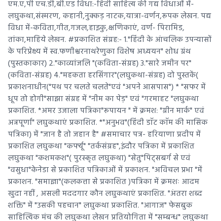
एम.ए,पी एच.डी,बी.एड विधा:-हिंदी साहित्य की गद्य विधाओं में-
लघुकथा,संस्मरण, कहानी,नुक्कड़ नाटक,यात्रा-वर्णन,रूपक लेखन. पद्य
विधा में-कविता,गीत,गजल,हाइकु,क्षणिकाएं, वर्ण- पिरामिड,
तांका,माहिये लेखन. #प्रकाशित संग्रह:- 1."हिंदी के आंचलिक उपन्यासों
के परिप्रेक्ष्य में स्व.फणीश्वरनाथरेणुका विशेष अध्ययन" शोध ग्रंथ
(पुस्तकाकार) 2."काव्यांजलि "(कविता-संग्रह) 3."सारे जमीन पर"
(कविता-संग्रह) 4."महकता हरसिंगार"(लघुकथा-संग्रह) दो पुस्तकें(
प्रकाशनाधीन("पथ पर चलते चलते"एवं "अपने आसपास") * "सफर में
धूप तो होगी"साझा संग्रह में "नीम का पेड़" एवं "गरमाहट "लघुकथा
प्रकाशित. *अमर उजाला पत्रिका"रूपायन " में क्रमश: "ग्रीन मार्क" एवं
अन्नपूर्णा" लघुकथाएं प्रकाशित. *"अनुभव"(हिंदी डाॅट काॅम की मासिक
पत्रिका) में "जान है तो जहान है" #समाचार पत्र- हरियाणा प्रदीप में
प्रकाशित लघुकथा "कर्फ्यू" "तर्कसंग्रह",इंदौर पत्रिका में प्रकाशित
लघुकथा "कशमकश"( पुरस्कृत लघुकथा) "सेतु"पिट्सबर्ग से एवं
"वसुधा"केनेडा से प्रकाशित पत्रिकाओं में प्रकाशन. "अविचल प्रभा "में
प्रकाशन. "समाज्ञा"(कलकत्ता से प्रकाशित )पत्रिका में क्रमशः आदम
खुदा नहीं , असली मददगार कौन लघुकथाएं प्रकाशित. "अंतरा शब्द
शक्ति" में "उसकी पहचान" लघुकथा प्रकाशित. "आगाज" फेसबुक
साहित्यिक मंच की लघुकथा लेखन प्रतियोगिता में "सम्बन्ध" लघुकथा