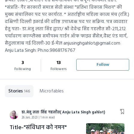
क्रमशः लेखन ,संपादन एवं समन्वयिका का संपूर्ण कार्यभार वहन.
*संप्रति- गैर सरकारी समाज सेवी संस्था "प्रतिभा विकास मिशन" की
मुख्य संचालिका पद पर कार्यरत. * अंतर्राष्ट्रीय महिला काव्य मंच (रजि.)
दक्षिणी दिल्ली इकाई की वरिष्ठ उपाध्यक्ष पद पर सक्रिय. पत्र व्यवहार
हेतु पता- डा.अंजु लता सिंह द्वारा/ श्री देवेन्द्र सिंह गहलौत सी-211,212
पर्यावरण काम्प्लैक्स समीपस्थ गार्डन ऑफ फाइव सैंसेज,वैस्ट एंड मार्ग,
सैदुलाजाब नई दिल्ली-30 ई-मेल anjusinghgahlot@gmail.com
Anju Lata Singh: Ph.no.9868176767
3
13
Follow
Following
Followers
Stories
Microfables
146
डा.अंजु लता सिंह गहलौत( Anju Lata Singh gahlot)
26 Jan, 2023 | 1 min read
Title-"संविधान को नमन"