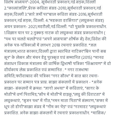
विशेष अध्ययन"-2004, सूर्यभारती प्रकाशन,नई सड़क,दिल्ली
2."काव्यांजलि",प्रेरक कविता संग्रह-2010,सूर्यभारती प्रकाशन,नई
सड़क,दिल्ली 3."सारे जमीं पर"बाल कविता संग्रह-2016,सूर्यभारती
प्रकाशन,नई सड़क, दिल्ली. 4."महकता हरसिंगार" (लघुकथा संग्रह)
अयन प्रकाशन- 2021,महरौली,नई दिल्ली. *दो पुस्तकें प्रकाशनाधीन.
1.विज्ञान यान पर 2.नुक्कड़ नाटक दो लघुकथा संग्रह प्रकाशनाधीन (
"पथ पर चलते चलते"एवं "अपने आसपास" शीर्षक से) देश,विदेश की
अनेक पत्र-पत्रिकाओं में लगभग 2018 रचनाएं प्रकाशित. *जल
मंत्रालय,भारत सरकार,दिल्ली द्वारा स्वरचित नाटिका"बिन पानी सब
सून" के लेखन और मंचन हेतु पुरस्कृत एवं सम्मानित (2015) *मानव
संसाधन विकास मंत्रालय की वार्षिक द्विभाषी पत्रिका "शिक्षायण" में दो
दीर्घकाय लेख प्रकाशित एवं सम्मानित . * नगर राजभाषा
समिति,फरीदाबाद की पत्रिका "नगर सौरभ" में सात बार रचना-
प्रकाशन पर सम्मान पत्र प्राप्त. साझा संकलनों में प्रकाशन - *अनेक
साझा- संकलनों में क्रमशः "जागो अभया" में कविताएं, "सागर के
मोती"में वर्ण पिरामिड,"सीप में मोती"में हाइकू,"लघु की विराटता" में
लघुकथाएं, "सृजन पथ" में गीत,"नमन माता पिता"में संस्मरण,"सफर में
धूप तो होगी"साझा संग्रह में "नीम का पेड़" एवं "गरमाहट "लघुकथाएं
प्रकाशित. अनेक साझा-संकलनों में रचनाएं प्रकाशनाधीन. *मासिक/