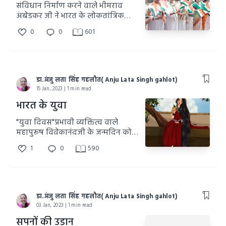
संविधान निर्माण करने वाले भीमराव
अंबेडकर जी ने भारत के लोकतांत्रिक
प्रशासन को सुदृढ़ किया है।
0
0
601
डा.अंजु लता सिंह गहलौत( Anju Lata Singh gahlot)
15 Jan, 2023 | 1 min read
भारत के युवा
"युवा दिवस"प्रभावी व्यक्तित्व वाले
महापुरूष विवेकानंदजी के जन्मदिन को
लोकप्रिय बनाता है। युवा पीढ़ी ही देश
1
0
590
की कर्णधार है।
डा.अंजु लता सिंह गहलौत( Anju Lata Singh gahlot)
03 Jan, 2023 | 1 min read
सपनों की उड़ान