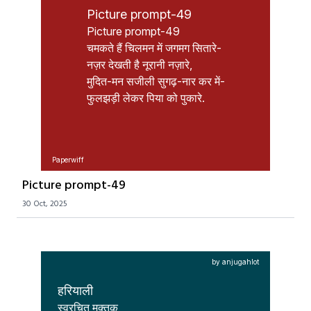
Picture prompt-49
Picture prompt-49

चमकते हैं चिलमन में जगमग सितारे-

नज़र देखती है नूरानी नज़ारे,

मुदित-मन सजीली सुगढ़-नार कर में-

फुलझड़ी लेकर पिया को पुकारे.
Paperwiff
Picture prompt-49
30 Oct, 2025
by anjugahlot
हरियाली
स्वरचित मुक्तक
