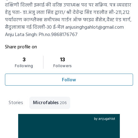
दक्षिणी दिल्ली इकाई की वरिष्ठ उपाध्यक्ष पद पर सक्रिय. पत्र व्यवहार
हेतु पता- डा.अंजु लता सिंह द्वारा/ श्री देवेन्द्र सिंह गहलौत सी-211,212
पर्यावरण काम्प्लैक्स समीपस्थ गार्डन ऑफ फाइव सैंसेज,वैस्ट एंड मार्ग,
सैदुलाजाब नई दिल्ली-30 ई-मेल anjusinghgahlot@gmail.com
Anju Lata Singh: Ph.no.9868176767
Share profile on
3
13
Following
Followers
Follow
Stories
Microfables
206
by anjugahlot