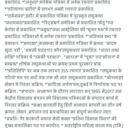
प्रकाशित. *"अनुभव" मासिक पत्रिका में अनेक रचनाएं प्रकाशित.
*"हरियाणा प्रदीप" में लगभग अस्सी रचनाएं प्रकाशित.
*"तर्कसंग्रह",इंदौर से प्रकाशित पत्रिका में पुरस्कृत लघुकथा
"कशमकश"प्रकाशित. *पिट्सबर्ग अमेरिका से प्रकाशित "सेतु "एवं
केनेडा से प्रकाशित *"वसुधा"तथा आस्ट्रेलिया की "सृजन पथ"में रचनाएं
प्रकाशित. पत्रिकाओं में अनेक रचनाएं प्रकाशित. *"अविचल प्रभा "में
प्रकाशन. *"समाज्ञा",कलकत्ता से प्रकाशित पत्रिका में क्रमशः 'आदम
खुदा नहीं ', 'असली मददगार कौन'लघुकथाएं प्रकाशित. *अंतरा शब्द
शक्ति" पत्रिका में "उसकी पहचान" , "आगाज" में "पूजा" एवं"सोपान" में
सम्बन्ध" शीर्षक लघुकथाओं पर क्रमशःप्रथम पुरस्कार प्राप्त.
*"प्रतिलिपि" पर अब तक लगभग 355 रचनाएं प्रकाशित. *लघुकथा के
परिन्दे' मंच पर अभी तक एक सौ आठ लघुकथाएं प्रकाशित. *ऑनलाइन
लेखन में निरंतर सक्रिय. *'साहित्य अर्पण'मंच,दुबई में निर्णायक पद पर
सक्रिय . *संपादन- अध्यापन के दौरान लगातार सन् 1995 से2017 तक
केंद्रीय विद्यालय संगठन की विद्यालय पत्रिकाओं के संपादन कार्य में
निरन्तर सक्रिय. *कक्षा बारहवीं हेतु हिंदी अध्ययन सामग्री का तीन वर्ष
क्रमशः लेखन ,संपादन एवं समन्वयिका का संपूर्ण कार्यभार वहन.
*संप्रति- गैर सरकारी समाज सेवी संस्था "प्रतिभा विकास मिशन" की
मुख्य संचालिका पद पर कार्यरत. * अंतर्राष्ट्रीय महिला काव्य मंच (रजि.)