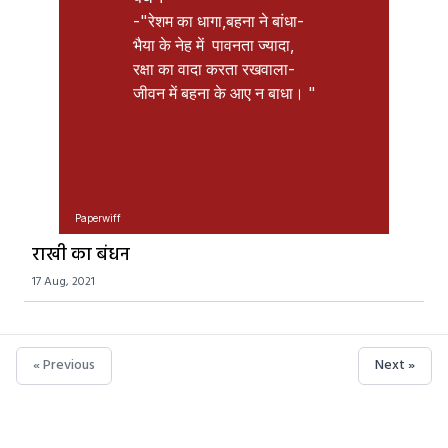
-"रेशम का धागा,बहना ने बांधा-

भैया के नेह में  पावनता ज्यादा,

रक्षा का वादा करता रखवाला-

जीवन में बहना के आए न बाधा। "

Paperwiff
राखी का बंधन
17 Aug, 2021
« Previous
Next »