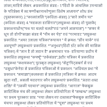
विधा में-कविता,गीत,गजल,हाइकु,क्षणिकाएं, वर्ण- पिरामिड,
तांका,माहिये लेखन. #प्रकाशित संग्रह:- 1."हिंदी के आंचलिक उपन्यासों
के परिप्रेक्ष्य में स्व.फणीश्वरनाथरेणुका विशेष अध्ययन" शोध ग्रंथ
(पुस्तकाकार) 2."काव्यांजलि "(कविता-संग्रह) 3."सारे जमीन पर"
(कविता-संग्रह) 4."महकता हरसिंगार"(लघुकथा-संग्रह) दो पुस्तकें(
प्रकाशनाधीन("पथ पर चलते चलते"एवं "अपने आसपास") * "सफर में
धूप तो होगी"साझा संग्रह में "नीम का पेड़" एवं "गरमाहट "लघुकथा
प्रकाशित. *अमर उजाला पत्रिका"रूपायन " में क्रमश: "ग्रीन मार्क" एवं
अन्नपूर्णा" लघुकथाएं प्रकाशित. *"अनुभव"(हिंदी डाॅट काॅम की मासिक
पत्रिका) में "जान है तो जहान है" #समाचार पत्र- हरियाणा प्रदीप में
प्रकाशित लघुकथा "कर्फ्यू" "तर्कसंग्रह",इंदौर पत्रिका में प्रकाशित
लघुकथा "कशमकश"( पुरस्कृत लघुकथा) "सेतु"पिट्सबर्ग से एवं
"वसुधा"केनेडा से प्रकाशित पत्रिकाओं में प्रकाशन. "अविचल प्रभा "में
प्रकाशन. "समाज्ञा"(कलकत्ता से प्रकाशित )पत्रिका में क्रमशः आदम
खुदा नहीं , असली मददगार कौन लघुकथाएं प्रकाशित. "अंतरा शब्द
शक्ति" में "उसकी पहचान" लघुकथा प्रकाशित. "आगाज" फेसबुक
साहित्यिक मंच की लघुकथा लेखन प्रतियोगिता में "सम्बन्ध" लघुकथा
पर प्रथम पुरस्कार प्राप्त. "नया लेखन:नए दस्तखत"फेसबुक साहित्यिक
मंचपर लघुकथा लेखन प्रतियोगिता में "पूजा" लघुकथा पर प्रथम