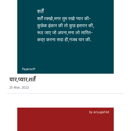
शर्तें
शर्तें रक्खो,मगर तुम रखो प्यार की-

कुछेक इंकार की तो कुछ इसरार की,

रूठ जाए जो अपना,मना लो त्वरित-

कद्र करना सदा ही,गजब यार की.
Paperwiff
यार,प्यार,शर्तें
25 Mar, 2022
by anjugahlot