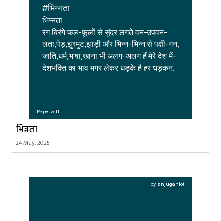
#भिन्नता
भिन्नता

रंग बिरंगे फल-फूलों से सुंदर लगते वन-उपवन-

लता,पेड़,झुरमुट,झाड़ी और भिन्न-भिन्न से पक्षी-गन,

जाति,धर्म,भाषा,खाना भी अलग-अलग हैं मेरे देश में-

देशभक्ति का भाव मगर लेकर धड़के है हर धड़कन.
Paperwiff
भिन्नता
24 May, 2025
by anjugahlot