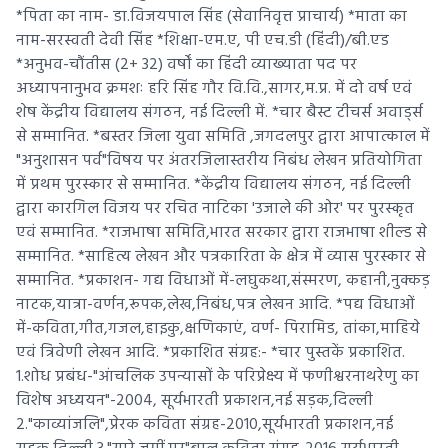
*पिता का नाम- डा.विजयपाल सिंह (सेवानिवृत्त प्राचार्य) *माता का
नाम-सरस्वती देवी सिंह *शिक्षा-एम.ए, पी एच.डी (हिंदी)/बी.एड
*अनुभव-चौंतीस (2+ 32) वर्षों का हिंदी व्याख्याता पद पर
अध्यापनानुभव क्रमशः हरि सिंह गौर वि.वि.,सागर,म.प्र. में दो वर्ष एवं
शेष केंद्रीय विद्यालय संगठन, नई दिल्ली में. *चार बैस्ट टीचर्स अवार्ड्स
से सम्मानित. *बस्तर जिला युवा समिति ,जगदलपुर द्वारा आपात्काल में
"अनुशासन पर्व"विषय पर अंतरजिलास्तरीय निबंध लेखन प्रतियोगिता
में प्रथम पुरस्कार से सम्मानित. *केंद्रीय विद्यालय संगठन, नई दिल्ली
द्वारा कारगिल विजय पर रचित नाटिका 'उजाले की ओर' पर पुरस्कृत
एवं सम्मानित. *राजभाषा समिति,भारत सरकार द्वारा राजभाषा शील्ड से
सम्मानित. *साहित्य लेखन और पत्रकारिता के क्षेत्र में व्यास पुरस्कार से
सम्मानित. *प्रकाशन- गद्य विधाओं में-लघुकथा,संस्मरण, कहानी,नुक्कड़
नाटक,यात्रा-वर्णन,रूपक,लेख,निबंध,पत्र लेखन आदि. *पद्य विधाओं
में-कविता,गीत,गजल,हाइकु,क्षणिकाएं, वर्ण- पिरामिड, तांका,माहिये
एवं त्रिवेणी लेखन आदि. *प्रकाशित संग्रह:- *चार पुस्तकें प्रकाशित.
1.शोध प्रबंध-"आंचलिक उपन्यासों के परिप्रेक्ष्य में फणीश्वरनाथरेणु का
विशेष अध्ययन"-2004, सूर्यभारती प्रकाशन,नई सड़क,दिल्ली
2."काव्यांजलि",प्रेरक कविता संग्रह-2010,सूर्यभारती प्रकाशन,नई