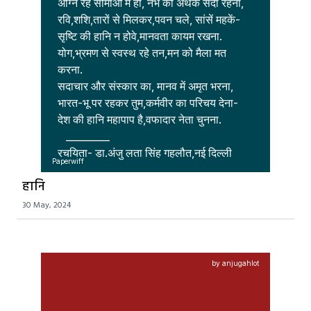
अग्नि रहे सीमाओं में ही, नभ को अथक सदा रहना,

रवि,शशि,तारों से मिलकर,पवन चले, सांसें महकें-

सृष्टि की हानि न होवे,मानवता कायम रखना.

योग,भ्रमण से स्वस्थ रहे तन,मन को मैला मत 
करना.

सदाचार और संस्कार का, मानव में अमृत भरना,

भारत-भू पर रहकर तुम,कर्मवीर का परिचय देना-

देश की हानि महापाप है,वफादार नेता चुनना.

   _________

रचयिता- डा.अंजु लता सिंह गहलौत,नई दिल्ली

Paperwiff
हानि
30 May, 2024
by anjugahlot