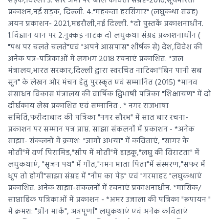
सड़क,दिल्ली 3."सारे जमीं पर"बाल कविता संग्रह-2016,सूर्यभारती
प्रकाशन,नई सड़क, दिल्ली. 4."महकता हरसिंगार" (लघुकथा संग्रह)
अयन प्रकाशन- 2021,महरौली,नई दिल्ली. *दो पुस्तकें प्रकाशनाधीन.
1.विज्ञान यान पर 2.नुक्कड़ नाटक दो लघुकथा संग्रह प्रकाशनाधीन (
"पथ पर चलते चलते"एवं "अपने आसपास" शीर्षक से) देश,विदेश की
अनेक पत्र-पत्रिकाओं में लगभग 2018 रचनाएं प्रकाशित. *जल
मंत्रालय,भारत सरकार,दिल्ली द्वारा स्वरचित नाटिका"बिन पानी सब
सून" के लेखन और मंचन हेतु पुरस्कृत एवं सम्मानित (2015) *मानव
संसाधन विकास मंत्रालय की वार्षिक द्विभाषी पत्रिका "शिक्षायण" में दो
दीर्घकाय लेख प्रकाशित एवं सम्मानित . * नगर राजभाषा
समिति,फरीदाबाद की पत्रिका "नगर सौरभ" में सात बार रचना-
प्रकाशन पर सम्मान पत्र प्राप्त. साझा संकलनों में प्रकाशन - *अनेक
साझा- संकलनों में क्रमशः "जागो अभया" में कविताएं, "सागर के
मोती"में वर्ण पिरामिड,"सीप में मोती"में हाइकू,"लघु की विराटता" में
लघुकथाएं, "सृजन पथ" में गीत,"नमन माता पिता"में संस्मरण,"सफर में
धूप तो होगी"साझा संग्रह में "नीम का पेड़" एवं "गरमाहट "लघुकथाएं
प्रकाशित. अनेक साझा-संकलनों में रचनाएं प्रकाशनाधीन. *मासिक/
साप्ताहिक पत्रिकाओं में प्रकाशन - *अमर उजाला की पत्रिका "रूपायन "
में क्रमश: "ग्रीन मार्क", अन्नपूर्णा" लघुकथाएं एवं अनेक कविताएं