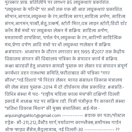
पुरस्कार प्राप्त. प्रतिलिपि पर लगभग 85 लघुकथाएं प्रकाशित.
"लघुकथा के परिन्दें" पर अभी तक एक सौ आठ लघुकथाएं प्रकाशित.
सोपान,आगाज,लघुकथा के रंग,साहित्य सागर,साहित्य अर्पण, साहित्य
संगम,आगमन,पाखी,सेतु,उत्कर्ष, स्टोरी मिरर,दस लाइन स्टोरी,हिंदी डाॅट
काॅम जैसे मंचों पर लघुकथा लेखन में सक्रिय. साहित्य अर्पण,
ममतामयी तापसियां, पर्पल पेन,लघुकथा के रंग,आरिणी साहित्यिक
मंच,प्रेणा दर्पण आदि मंचों पर भी लघुकथा णलेखन में सक्रिय.
#संपादन- अध्यापन के दौरान लगातार सन् 1995 से2017 तक केंद्रीय
विद्यालय संगठन की विद्यालय पत्रिका के संपादन कार्य में सक्रिय.
कक्षा बारहवीं हेतु अध्ययन सामग्री पुस्तक का लेखन एवं संपादन संपूर्ण
कार्यभार वहन राजभाषा समिति,फरीदाबाद की पत्रिका "नगर
सौरभ","नई दिशाएं "में निरंतर लेखन. मानव संसाधन विकास मंत्रालय
की लेख संग्रह पुस्तक-2014 में दो दीर्घकाय लेख प्रकाशित. #संप्रति:-
विभिन्न संस्था में पद- "राष्ट्रीय महिला काव्य मंच"की दक्षिणी दिल्ली
इकाई में अध्यक्ष पद पर सक्रिय रही. निजी पंजीकृत गैर सरकारी संस्था
"प्रतिभा विकास मिशन" की मुख्य संचालिका. #ई-मेल -
anjusinghgahlot@gmail.com ------------ #डाक का पता/पोस्टल
एड्रेस- सी-211,212,वैस्टैंड मार्ग,पर्यावरण काम्प्लैक्स,समीपस्थ गार्डन
ऑफ फाइव सैंसेज,सैदुलाजाब, नई दिल्ली-30 ----------------- ??