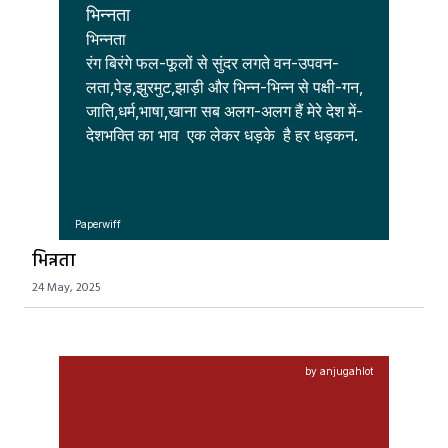
भिन्नता
भिन्नता

रंग बिरंगे फल-फूलों से सुंदर लगते वन-उपवन-

लता,पेड़,झुरमुट,झाड़ी और भिन्न-भिन्न से पक्षी-गन,

जाति,धर्म,भाषा,खाना सब अलग-अलग हैं मेरे देश में-

देशभक्ति का भाव  एक लेकर धड़के  है हर धड़कन.
Paperwiff
भिन्नता
24 May, 2025
by anjugahlot