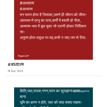
#अध्यात्म
#अध्यात्म                                                         

मन पावन होता है जिसका,उसने ही जीवन को जीता-

अंतरतम में प्रभु का वास,कर्मों में बसती हो गीता,

अध्यात्म-भाव में डूब चुका जो प्राणी होकर निर्विकार 
सा-

अनुपम होता वसुधा पर वह,कभी न जाए जग से रीता.
Paperwiff
हानि
#अध्यात्म
स्वरचित  कविता /विषय- "हानि"

18 Apr, 2026
 जीवन एक सुंदर सपना है,पर इतना न खो जाना-

अर्द्ध-निमीलित आँखों से,सुख की नींद न सो जाना,

पंचतत्व-तन पाकर इसकी, मनुज!देखरेख करना-

क्षिति,जल,पावक,गगन,पवन का सुलझाना ताना-
by anjugahlot
बाना.  

भूमि का क्षरण न होवे, जल को सदा बचाए रखना-
