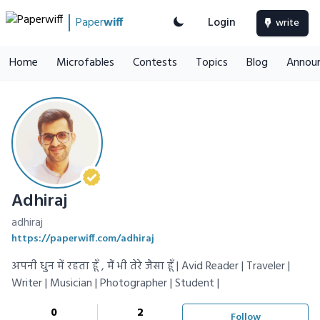
Paper
wiff
Login
write
Home
Microfables
Contests
Topics
Blog
Annou
Adhiraj
adhiraj
https://paperwiff.com/adhiraj
अपनी धुन में रहता हूँ , मैं भी तेरे जैसा हूँ | Avid Reader | Traveler |
Writer | Musician | Photographer | Student |
0
2
Follow