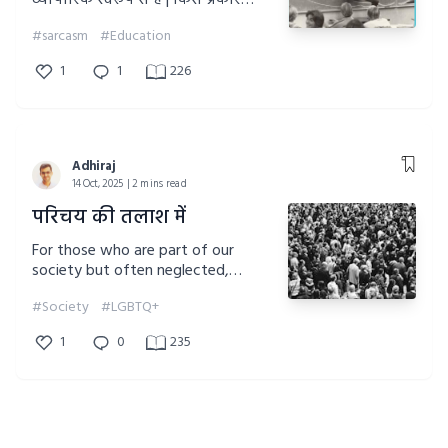
व्यापारिक स्वरूप से है | किस प्रकार
शिक्षा दान के स्थान पर व्यापार बन कर
#sarcasm
#Education
विद्यालयों की गुणवत्ता गिरती जा रही है,
इस समस्या का जिक्र कहानी में व्यंगात्मक
1
1
226
रूप में प्रस्तुत किया गया है |
Adhiraj
14 Oct, 2025 | 2 mins read
परिचय की तलाश में
For those who are part of our
society but often neglected,
discriminated or sidelined.
#Society
#LGBTQ+
presenting you a short fiction story
.
1
0
235