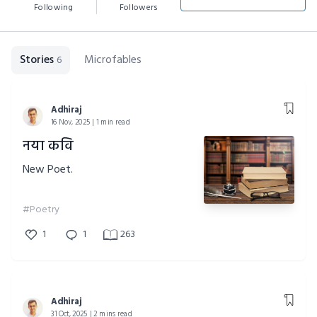
Following
Followers
Stories
Microfables
6
Adhiraj
16 Nov, 2025 | 1 min read
नया कवि
New Poet.
#Poetry
1
1
263
Adhiraj
31 Oct, 2025 | 2 mins read