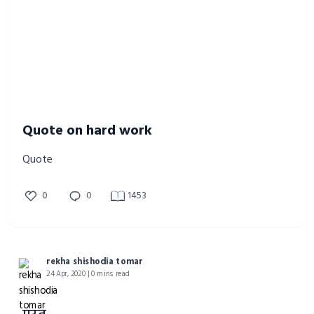
Quote on hard work
Quote
0
0
1453
rekha shishodia tomar
24 Apr, 2020 | 0 mins read