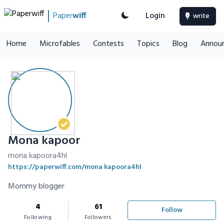
Paper
wiff
Login
write
Home
Microfables
Contests
Topics
Blog
Annou
Mona kapoor
mona kapoora4hl
https://paperwiff.com/mona kapoora4hl
Mommy blogger
4
61
Follow
Following
Followers