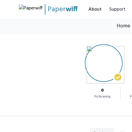
Paper
wiff
About
Support
Home
0
Following
F