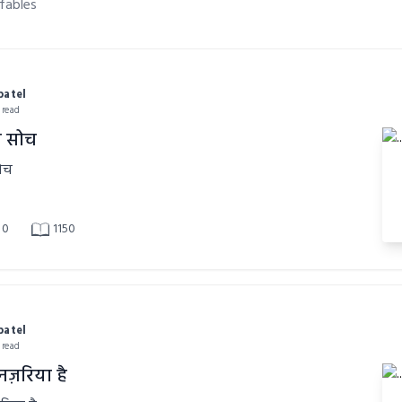
fables
patel
 read
क सोच
ोच
0
1150
patel
 read
ज़रिया है