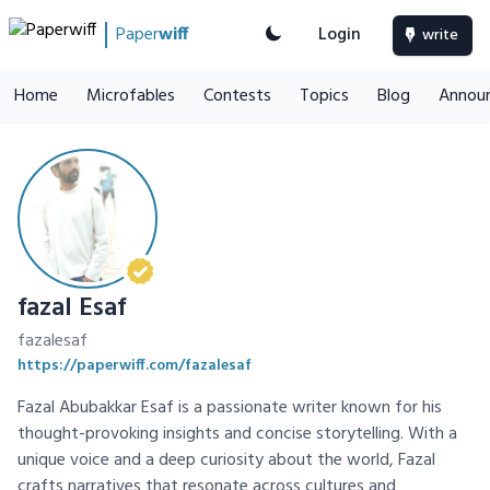
Paper
wiff
Login
write
Home
Microfables
Contests
Topics
Blog
Annou
fazal Esaf
fazalesaf
https://paperwiff.com/fazalesaf
Fazal Abubakkar Esaf is a passionate writer known for his
thought-provoking insights and concise storytelling. With a
unique voice and a deep curiosity about the world, Fazal
crafts narratives that resonate across cultures and