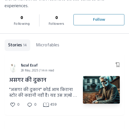
experiences.
0
0
Follow
Following
Followers
Stories
Microfables
14
fazal Esaf
28 May, 2025 | 1 min read
असगर की दुकान
"असगर की दुकान" कोई आम किराना
स्टोर की कहानी नहीं है। यह उस जज़्बे की
कहानी है जो नफ़रत की आंधी में भी
0
0
459
मोमबत्ती की तरह जलता रहा। जब देश के
कई हिस्सों में धर्म के नाम पर ज़हर बोया
जा रहा है, तब असगर जैसे लोग दिखाते हैं
कि सब्र, मोहब्बत और सेवा ही असली