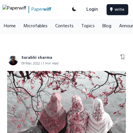
Paper
wiff
Login
write
Home
Microfables
Contests
Topics
Blog
Annou
Surabhi sharma
09 Mar, 2022 | 1 min read