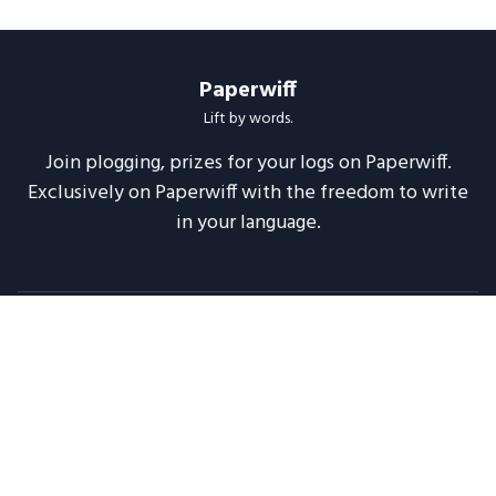
Paperwiff
Lift by words.
Join plogging, prizes for your logs on Paperwiff.
Exclusively on Paperwiff with the freedom to write
in your language.
Follow us
About
Support
Legal
Blog
Announcements
Release Notes