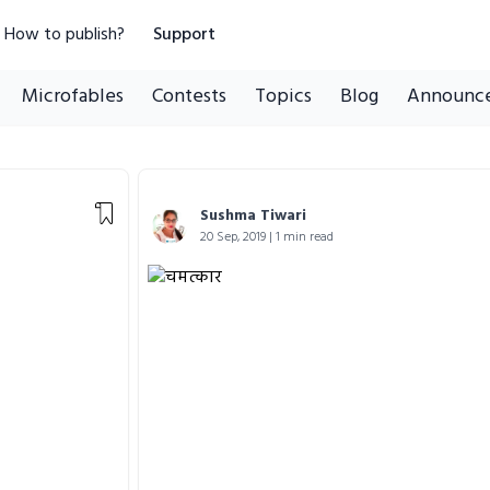
How to publish?
Support
Microfables
Contests
Topics
Blog
Announc
Sushma Tiwari
20 Sep, 2019 | 1 min read