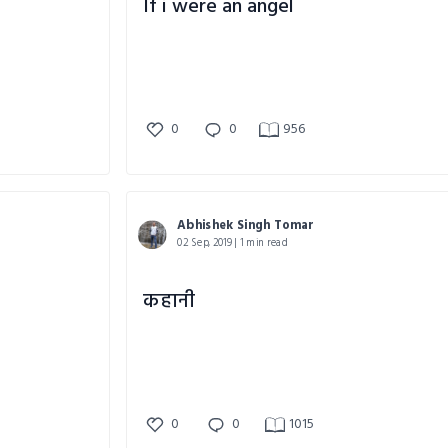
If i were an angel
0
0
956
Abhishek Singh Tomar
02 Sep, 2019 | 1 min read
कहानी
0
0
1015