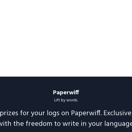
Paperwiff
Lift by words.
prizes for your logs on Paperwiff. Exclusiv
with the freedom to write in your language