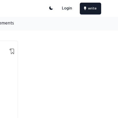
Login
write
ements