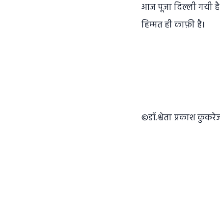
आज पूजा दिल्ली गयी है।र
हिम्मत ही काफ़ी है।
©डॉ.श्वेता प्रकाश कुकरे