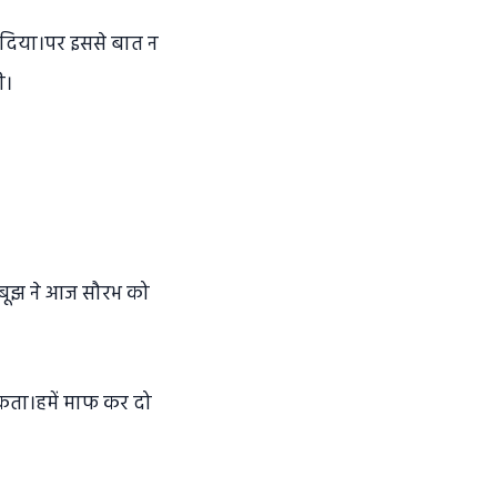
ंध दिया।पर इससे बात न
ी।
झबूझ ने आज सौरभ को
 सकता।हमें माफ कर दो