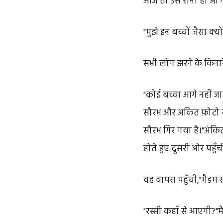
आज तो उसे रोना ही आ 
"मुझे इन बच्चों जैसा 
सभी लोग झरने के किनार
"कोई बच्चा आगे नहीं ज
सौरभ और अंकित फ़ोटो ख
सौरभ गिर गया है।"अंकित
होते हुए दूसरी ओर पहु
वह वापस पहुँची,"मैडम सौ
"रस्सी कहाँ से आएगी?