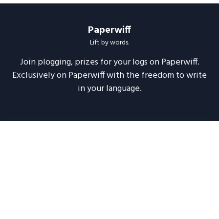
Paperwiff
Lift by words.
Join plogging, prizes for your logs on Paperwiff.
Exclusively on Paperwiff with the freedom to write
in your language.
Follow us
About
Support
Legal
Blog
Announcements
Release Notes