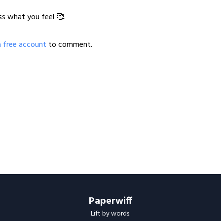
ss what you feel 🥰.
a free account
to comment.
Paperwiff
Lift by words.