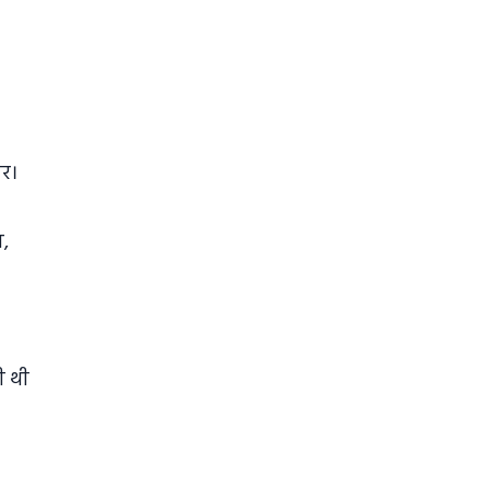
ार।
ा,
ी थी