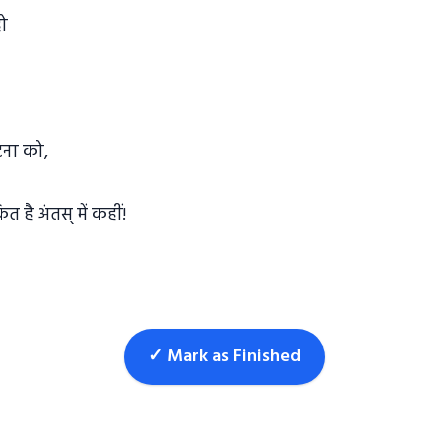
हो
टना को,
 है अंतस् में कहीं!
✓ Mark as Finished