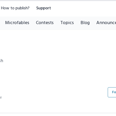
How to publish?
Support
Microfables
Contests
Topics
Blog
Announc
sh
Fo
ad