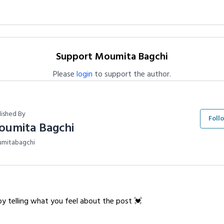
Support Moumita Bagchi
Please
login
to support the author.
lished By
Foll
oumita Bagchi
mitabagchi
y telling what you feel about the post 💓