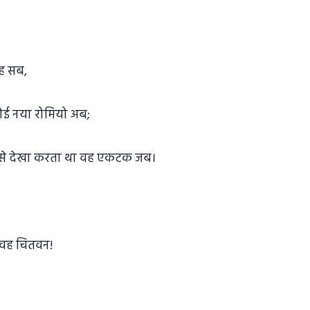
यह सब,
ोई नया रोमियो अब;
ं से देखा करता था वह एकटक जब।
 वह चितवन!