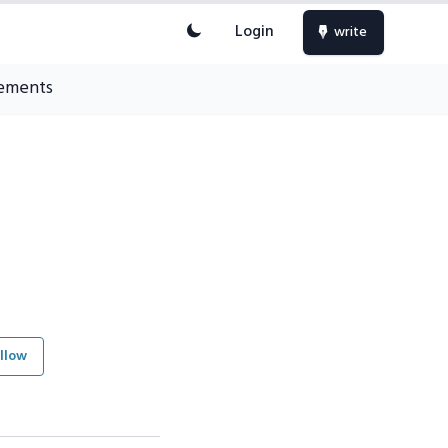
Login
write
ements
llow