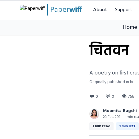
Paper
wiff
About
Support
Home
चितवन
A poetry on first cru
Originally published in hi
❤️
💬
👁
0
0
766
Moumita Bagchi
23 Feb, 2021 | 1 min re
1 min read
1 min left