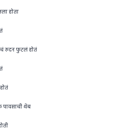
ंतला होता
तं
चं रुदन फुटलं होतं
तं
होतं
एक पावसाची थेंब
होती