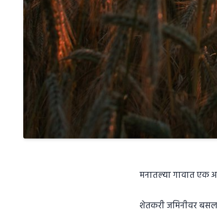
मनातल्या गावात एक अव्
शेतकरी जमिनीवर बसल