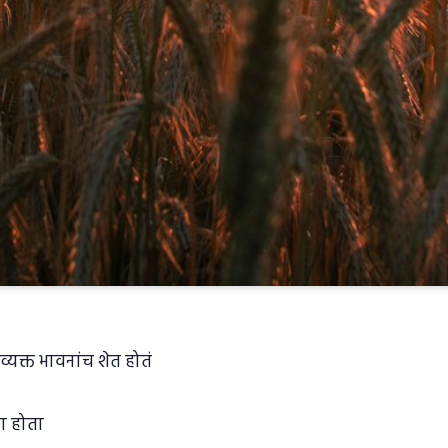
यक्त भावनांच शेत होतं
ा होता