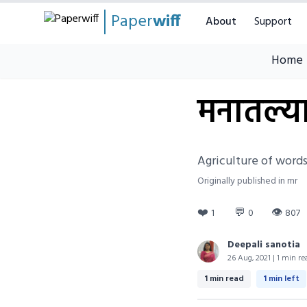
Paper
wiff
About
Support
Home
मनातल्या
Agriculture of word
Originally published in mr
❤️
💬
👁
1
0
807
Deepali sanotia
26 Aug, 2021 | 1 min re
1 min read
1 min left