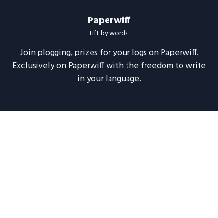
Paperwiff
Lift by words.
Join plogging, prizes for your logs on Paperwiff.
Exclusively on Paperwiff with the freedom to write
in your language.
Follow us
About
Support
Legal
Blog
Announcements
Release Notes