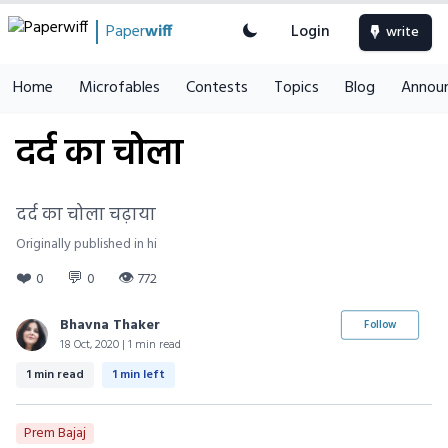
Paper
wiff
Login
write
Home
Microfables
Contests
Topics
Blog
Annou
दर्द का चोला
दर्द का चोला चढ़ाया
Originally published in hi
❤️
💬
👁
0
0
772
Bhavna Thaker
Follow
18 Oct, 2020 | 1 min read
1 min read
1 min left
Prem Bajaj