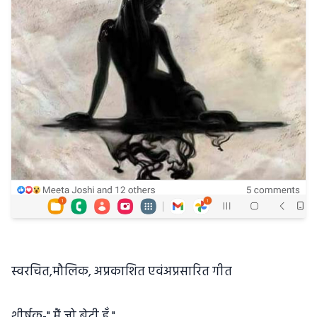
स्वरचित,मौलिक, अप्रकाशित एवंअप्रसारित गीत
शीर्षक-" मैं जो बेटी हूँ "