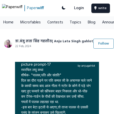
Paper
wiff
Login
write
Home
Microfables
Contests
Topics
Blog
Annou
डा.अंजु लता सिंह गहलौत( Anju Lata Singh gahlot)
Follow
22 Feb, 2024
"पालक,पति और संतति"
picture prompt-17

by anjugahlot
स्वरचित लघु कथा

शीर्षक- "पालक,पति और संतति"

दिल का दौरा पड़ने पर पति कमल जी के अचानक चले जाने 
के काफी समय बाद आज नीला ने स्टोर के कोने में पड़े जंग 
खाए हुए फव्वारे को खींचकर बाहर निकाला और धो-पोंछ 
कर टैरेस-गार्डन के पौधों की देखभाल कर उन्हें सींचा.

गमलों में पालक लहलहा रहा था. 

-इस बार बेटा इटली से आएगा,तो ताजा पालक से उसकी 
पसंद के व्यंजन बनाकर उसे खिलाएंगे.
