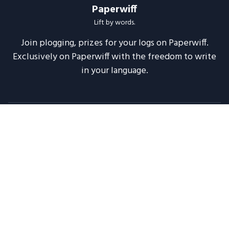
Paperwiff
Lift by words.
Join plogging, prizes for your logs on Paperwiff.
Exclusively on Paperwiff with the freedom to write
in your language.
Follow us
About
Support
Legal
Blog
Announcements
Release Notes
2020 -
2026
Paperwiff India | Made with ❤️