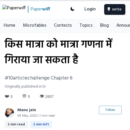
Paper
wiff
Login
write
Home
Microfables
Contests
Topics
Blog
Annou
किस मात्रा को मात्रा गणना में
गिराया जा सकता है
#10articlechallenge Chapter 6
Originally published in hi
❤️
💬
👁
0
0
2607
Manu jain
Follow
08 May, 2020 | 1 min read
2 min read
2 min left