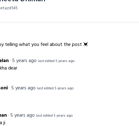
eetazd145
y telling what you feel about the post 💓
elan
·
5 years ago
last edited 5 years ago
ikha dear
soni
·
5 years ago
last edited 5 years ago
man
·
5 years ago
last edited 5 years ago
 ji