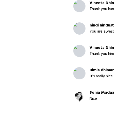
Vineeta Dhi
Thank you kami
hindi hindus
You are awes
Vineeta Dhi
Thank you hind
Bimla dhima
It's really nice..
Sonia Mada
Nice