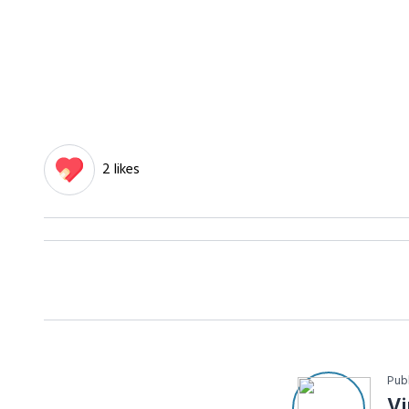
2 likes
Pub
V