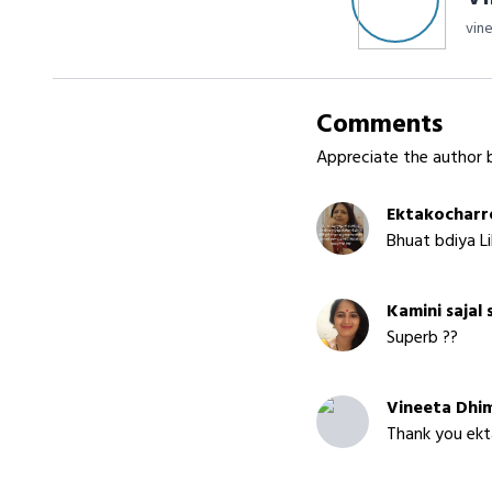
vin
Comments
Appreciate the author b
Ektakocharr
Bhuat bdiya L
Kamini sajal 
Superb ??
Vineeta Dhi
Thank you ekta