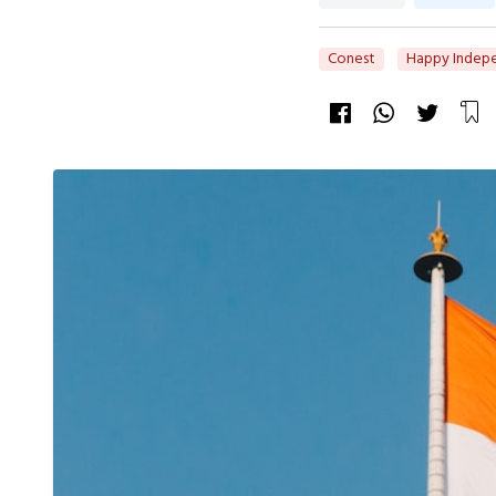
Conest
Happy Indep