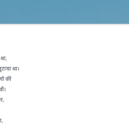
,
 था,
लुटाया था।
णों की
थी।
न,
।
ा,