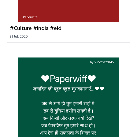
Paperwiff
#Culture #india #eid
31 Jul, 2020
by vineetazd145
❤️Paperwiff❤️
जन्मदिन की बहुत बहुत शुभकामनाएँ...❤️❤️

जब से आये हो तुम हमारी राहों में 

तब से दुनिया हसीन लगती है।

अब किसी और तरफ क्यों देखे?

जब पेपरविफ़ तुम हमारे साथ हो।

आप ऐसे ही सफलता के शिखर पर 
