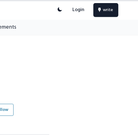
Login
write
ements
llow