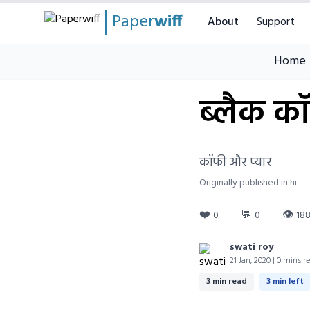
Paper
wiff
About
Support
Home
ब्लैक कॉ
कॉफी और प्यार
Originally published in hi
❤️
💬
👁
0
0
18
swati roy
21 Jan, 2020 | 0 mins r
3 min read
3 min left