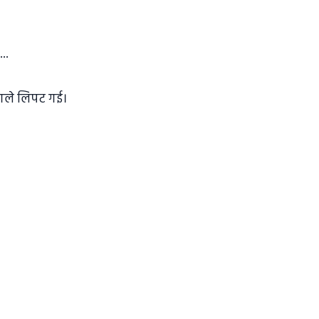
..
 गले लिपट गई।