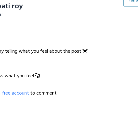
Foll
ati roy
ti
y telling what you feel about the post 💓
ss what you feel 🥰.
a free account
to comment.