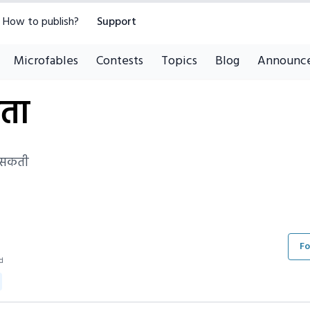
How to publish?
Support
Microfables
Contests
Topics
Blog
Announc
ता
ं सकती
Fo
ad