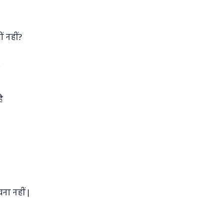
ों नहीं?
?
है
ना नहीं |