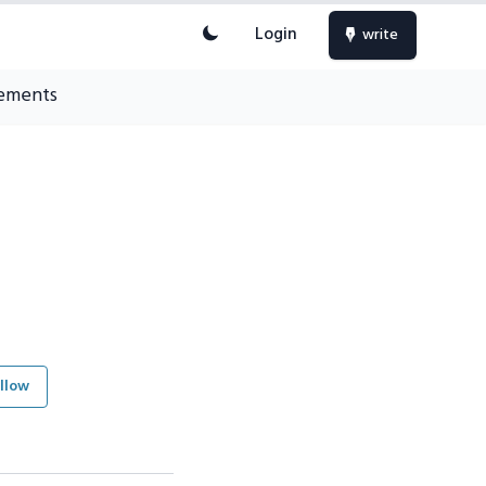
Login
write
ements
llow