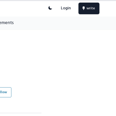
Login
write
ements
llow