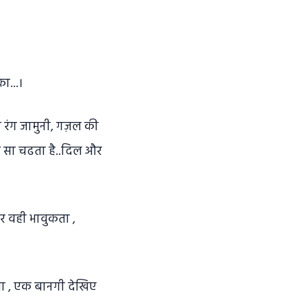
ा...।
रंग जामुनी, गज़ल की
शे सा चढता है..दिल और
और वही भावुकता ,
कता , एक बानगी देखिए