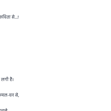
िता से...!
लगी हैं।
 कमल-वन से,