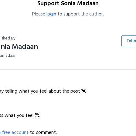
Support Sonia Madaan
Please
login
to support the author.
lished By
Foll
onia Madaan
iamadaan
y telling what you feel about the post 💓
ss what you feel 🥰.
a free account
to comment.