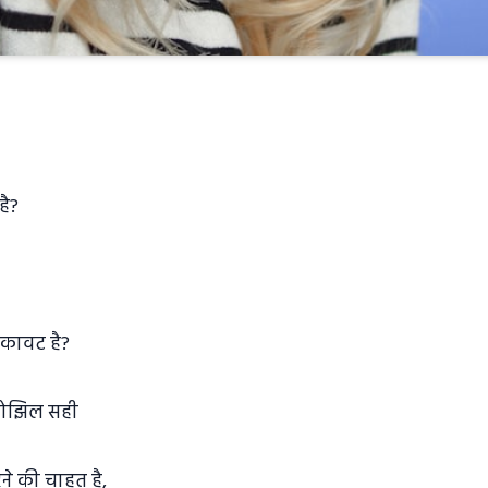
है?
रुकावट है?
बोझिल सही
ने की चाहत है,