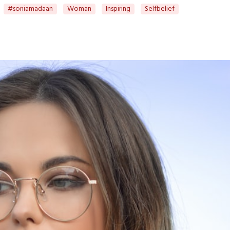
#soniamadaan
Woman
Inspiring
Selfbelief