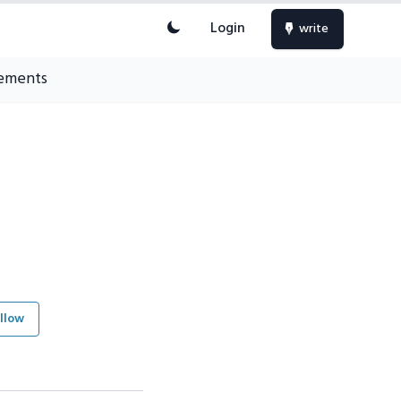
Login
write
ements
llow