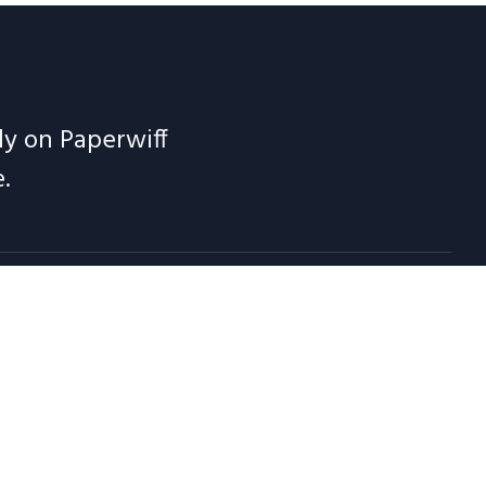
ely on Paperwiff
.
 Notes