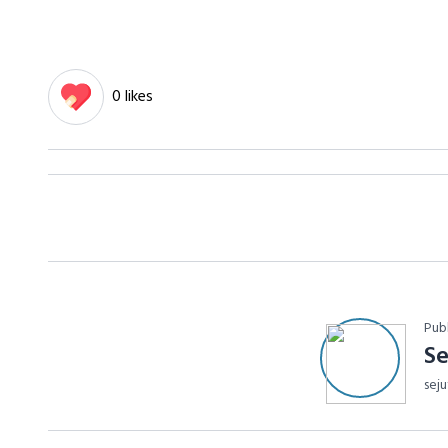
0 likes
Pub
Se
sej