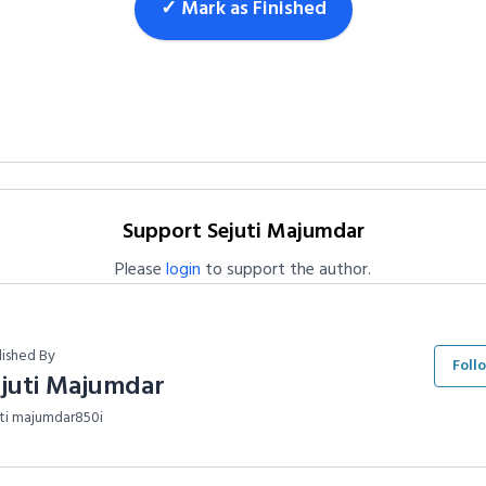
✓ Mark as Finished
Support Sejuti Majumdar
Please
login
to support the author.
lished By
Foll
juti Majumdar
uti majumdar850i