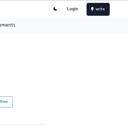
Login
write
ements
llow