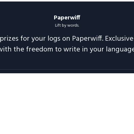
Paperwiff
Lift by words.
prizes for your logs on Paperwiff. Exclusiv
with the freedom to write in your language
Follow us
t
Support
Legal
Blog
Announcements
Release
2020 -
2026
Paperwiff India | Made with ❤️
Maintained by
Meesuinfo