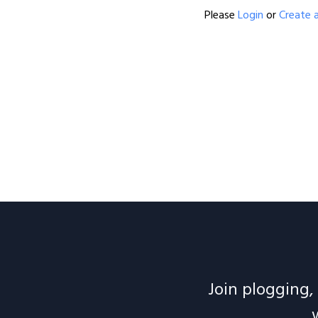
Please
Login
or
Create 
Join plogging, 