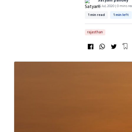
Satyam pandey
15 Jul, 2020 | 0 mins re
1 min read
1 min left
rajasthan