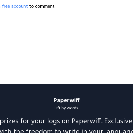
a free account
to comment.
Paperwiff
Lift by words.
prizes for your logs on Paperwiff. Exclusiv
with the freedom to write in your language