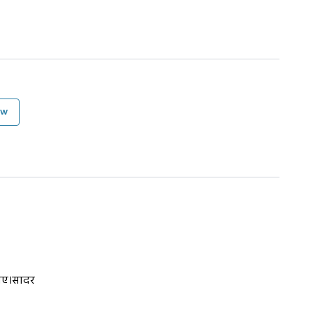
ow
जिए।सादर