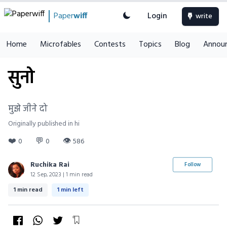
Paper
wiff
Login
write
Home
Microfables
Contests
Topics
Blog
Annou
सुनो
मुझे जीने दो
Originally published in hi
❤️
💬
👁
0
0
586
Ruchika Rai
Follow
12 Sep, 2023 | 1 min read
1 min read
1 min left