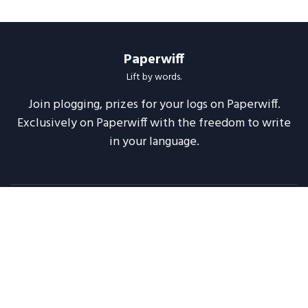
Paperwiff
Lift by words.
Join plogging, prizes for your logs on Paperwiff.
Exclusively on Paperwiff with the freedom to write
in your language.
Follow us
About
Support
Legal
Blog
Announcements
Release Notes