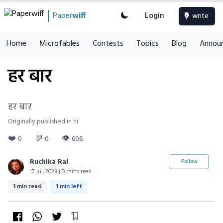
Paper
wiff
Login
write
Home
Microfables
Contests
Topics
Blog
Annou
हर बार
हर बार
Originally published in hi
❤️
💬
👁
0
0
606
Ruchika Rai
Follow
17 Jul, 2023 | 0 mins read
1 min read
1 min left