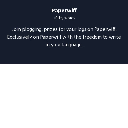
Paperwiff
Lift by words.
Join plogging, prizes for your logs on Paperwiff.
Exclusively on Paperwiff with the freedom to write
in your language.
Follow us
About
Support
Legal
Blog
Announcements
Release Notes
2020 -
2026
Paperwiff India | Made with ❤️